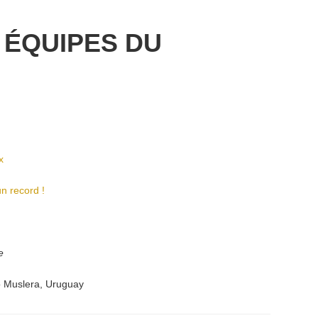
 ÉQUIPES DU
ux
un record !
e
 Muslera
,
Uruguay