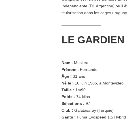
Independiente (D1 Argentine) où il é
titularisation dans les cages urugua
——————————
LE GARDIEN 
Nom :
Muslera
Prénom :
Fernando
Âge :
31 ans
Né le :
16 juin 1986, à Montevideo
Taille :
1m90
Poids :
74 kilos
Sélections :
97
Club :
Galatasaray (Turquie)
Gants :
Puma Evospeed 1.5 Hybrid