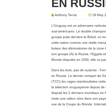
EN RUSSI
Anthony Terrat
18 May 
L’Uruguay est un adversaire redouta
sud-américains. Le double champion
groupe juste derrière le Brésil, un i
cette nation comme une réelle mena
buteur des éliminatoires de la zone
son groupe (A) la Russie, l’Egypte e
Monde disputée en 1930, elle va part
Dans les buts, pas de surprise : Fern
en Russie. Le dernier rempart de Ga
(TCC) les cages stambouliotes cette
la sélection uruguayenne depuis de 
disputé les 2 derniers mondiaux en Af
reste une valeur sûre dans son pays 
vue de la Coupe du Monde. Internatio