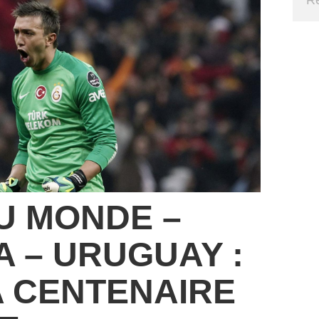
U MONDE –
 – URUGUAY :
 CENTENAIRE