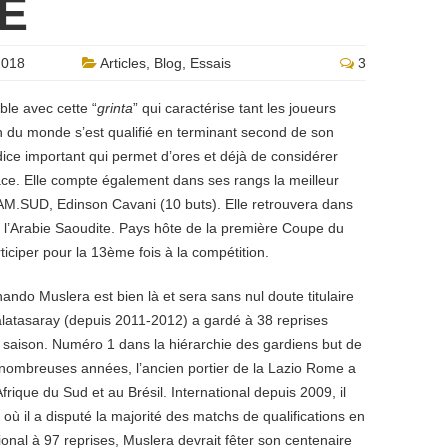
E
2018
Articles
,
Blog
,
Essais
3
ble avec cette “
grinta
” qui caractérise tant les joueurs
 du monde s’est qualifié en terminant second de son
ndice important qui permet d’ores et déjà de considérer
ce. Elle compte également dans ses rangs la meilleur
 AM.SUD, Edinson Cavani (10 buts). Elle retrouvera dans
t l’Arabie Saoudite. Pays hôte de la première Coupe du
iciper pour la 13ème fois à la compétition.
ando Muslera est bien là et sera sans nul doute titulaire
latasaray (depuis 2011-2012) a gardé à 38 reprises
 saison. Numéro 1 dans la hiérarchie des gardiens but de
nombreuses années, l’ancien portier de la Lazio Rome a
rique du Sud et au Brésil. International depuis 2009, il
où il a disputé la majorité des matchs de qualifications en
nal à 97 reprises, Muslera devrait fêter son centenaire