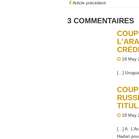
Article précédent
3
COMMENTAIRES
COUP
L'ARA
CRÉD
18 May 2
[…] Urugua
COUP
RUSSI
TITU
18 May 2
[…] A : L’A
Hadari pou