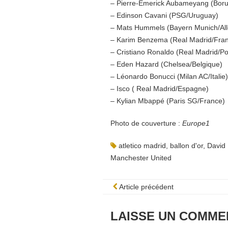
– Pierre-Emerick Aubameyang (Bor
– Edinson Cavani (PSG/Uruguay)
– Mats Hummels (Bayern Munich/Al
– Karim Benzema (Real Madrid/Fra
– Cristiano Ronaldo (Real Madrid/Po
– Eden Hazard (Chelsea/Belgique)
– Léonardo Bonucci (Milan AC/Italie)
– Isco ( Real Madrid/Espagne)
– Kylian Mbappé (Paris SG/France)
Photo de couverture :
Europe1
atletico madrid
,
ballon d'or
,
David
Manchester United
Article précédent
LAISSE UN COMME