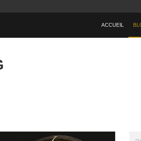
ACCUEIL
BL
G