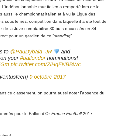
 L’indéboulonnable mur italien a remporté lors de la
s aussi le championnat italien et à vu la Ligue des
s sous le nez, compétition dans laquelle il a été tout de
er de la Juve comptabilise 30 buts encaissés en 34
rect pour un gardien de ce “
standing
“.
s to
@PauDybala_JR
and
on your
#ballondor
nominations!
o7Gm
pic.twitter.com/ZlHqFNBBWc
ventusfcen)
9 octobre 2017
dans ce classement, on pourra aussi noter l’absence du
 nommés pour le Ballon d’Or
France Football
2017 :
ntine)