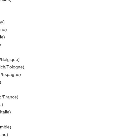
ay)
gne)
ie)
)
/Belgique)
ich/Pologne)
d/Espagne)
)
d/France)
e)
talie)
mbie)
ine)