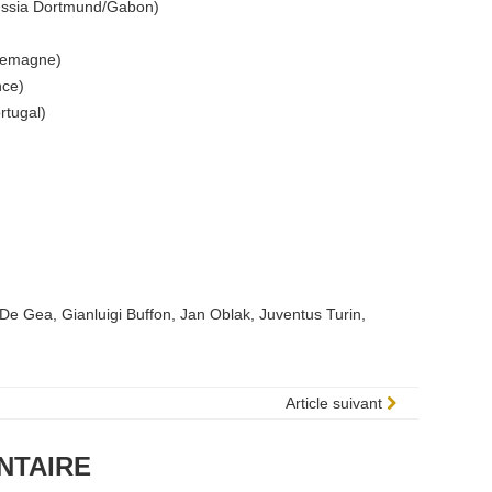
ussia Dortmund/Gabon)
lemagne)
nce)
rtugal)
 De Gea
,
Gianluigi Buffon
,
Jan Oblak
,
Juventus Turin
,
Article suivant
NTAIRE