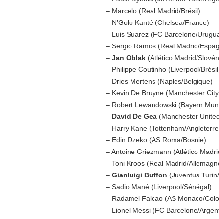
– Marcelo (Real Madrid/Brésil)
– N’Golo Kanté (Chelsea/France)
– Luis Suarez (FC Barcelone/Urugu
– Sergio Ramos (Real Madrid/Espa
–
Jan Oblak
(Atlético Madrid/Slovén
– Philippe Coutinho (Liverpool/Brésil
– Dries Mertens (Naples/Belgique)
– Kevin De Bruyne (Manchester City
– Robert Lewandowski (Bayern Mun
–
David De Gea
(Manchester Unite
– Harry Kane (Tottenham/Angleterre
– Edin Dzeko (AS Roma/Bosnie)
– Antoine Griezmann (Atlético Madri
– Toni Kroos (Real Madrid/Allemagn
–
Gianluigi Buffon
(Juventus Turin/I
– Sadio Mané (Liverpool/Sénégal)
– Radamel Falcao (AS Monaco/Colo
– Lionel Messi (FC Barcelone/Argent