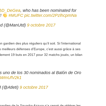
@D_DeGea
, who has been nominated for
7!
#MUFC
pic.twitter.com/2PzlhcpmNa
ed (@ManUtd)
9 octobre 2017
n gardien des plus réguliers qu’il soit. Si l’international
 meilleurs défenses d’Europe, c’est aussi grâce à ses
ement 19 buts en 2017 pour 32 matchs joués, un bilan
 uno de los 30 nominados al Balón de Oro
/WHWmUfV2k1
d (@Atleti)
9 octobre 2017
gardien de la
Squadra Azzura
n’a cessé de réitérer les