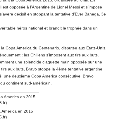
portant la Copa America 2015, organisée au Chili. En
li est opposée à l’Argentine de Lionel Messi et s’impose
s’avère décisif en stoppant la tentative d’Ever Banega, 3e
véritable héros national et brandit le trophée dans un
 de la Copa America du Centenario, disputée aux États-Unis.
ouement : les Chiliens s’imposent aux tirs aux buts.
notamment une splendide claquette main opposée sur une
tirs aux buts, Bravo stoppe la 4ème tentative argentine
pé, une deuxième Copa America consécutive, Bravo
du continent sud-américain.
a America en 2015
.fr)