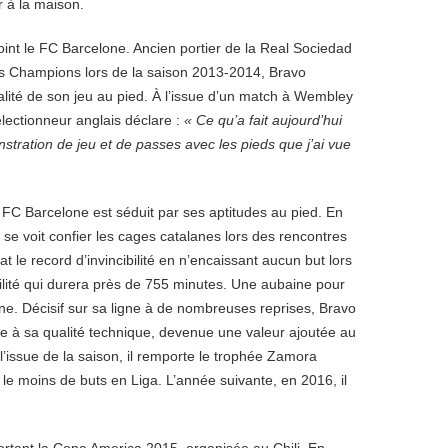
r à la maison.
joint le FC Barcelone. Ancien portier de la Real Sociedad
des Champions lors de la saison 2013-2014, Bravo
alité de son jeu au pied. À l’issue d’un match à Wembley
ectionneur anglais déclare :
« Ce qu’a fait aujourd’hui
stration de jeu et de passes avec les pieds que j’ai vue
 FC Barcelone est séduit par ses aptitudes au pied. En
se voit confier les cages catalanes lors des rencontres
t le record d’invincibilité en n’encaissant aucun but lors
ilité qui durera près de 755 minutes. Une aubaine pour
ne. Décisif sur sa ligne à de nombreuses reprises, Bravo
e à sa qualité technique, devenue une valeur ajoutée au
l’issue de la saison, il remporte le trophée Zamora
le moins de buts en Liga. L’année suivante, en 2016, il