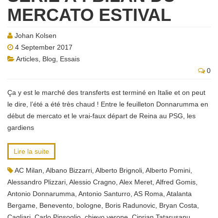
MERCATO ESTIVAL
Johan Kolsen
4 September 2017
Articles
,
Blog
,
Essais
0
Ça y est le marché des transferts est terminé en Italie et on peut
le dire, l’été a été très chaud ! Entre le feuilleton Donnarumma en
début de mercato et le vrai-faux départ de Reina au PSG, les
gardiens
Lire la suite
AC Milan
,
Albano Bizzarri
,
Alberto Brignoli
,
Alberto Pomini
,
Alessandro Plizzari
,
Alessio Cragno
,
Alex Meret
,
Alfred Gomis
,
Antonio Donnarumma
,
Antonio Santurro
,
AS Roma
,
Atalanta
Bergame
,
Benevento
,
bologne
,
Boris Radunovic
,
Bryan Costa
,
Cagliari
,
Carlo Pinsoglio
,
chievo verone
,
Ciprian Tatarusanu
,