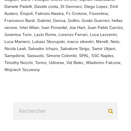
Daniele Padelli
,
Davide costa
,
Di Gennaro
,
Diego Lopez
,
Emil
Audero
,
Empoli
,
Fabrizio Alastra
,
Fc Crotone
,
Fiorentina
,
Francesco Bardi
,
Gabriel
,
Genoa
,
Gollini
,
Guido Guerreri
,
hellas
verone
,
Inter Milan
,
Ivan Provedel
,
Joe Hart
,
Juan Pablo Carrizo
,
Juventus Turin
,
Lazio Rome
,
Lorenzo Ferrari
,
Luca Lezzerini
,
Luca Maniero
,
Lukasz Skorupski
,
marco silvestri
,
Merelli
,
Neto
,
Nicola Leali
,
Salvador Ichazo
,
Salvatore Sirigu
,
Samir Ukjani
,
Sampdoria
,
Sassuolo
,
Simone Colombi
,
SPAL
,
SSC Naples
,
Timothy Nocchi
,
Torino
,
Udinese
,
Vid Belec
,
Wladimiro Falcone
,
Wojciech Szczesny