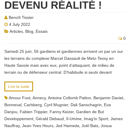
DEVENU RÉALITÉ !
Benoît Tissier
4 July 2022
Articles
,
Blog
,
Essais
0
Samedi 25 juin, 56 gardiens et gardiennes arrivent un par un sur
les terrains du complexe Marcel Dassault de Metz-Tessy en
Haute Savoie mais avec eux, point d’attaquant, de milieu de
terrain ou de défenseur central. D’habitude si seuls devant
Lire la suite
Amour Foot
,
Annecy
,
Antoine Collomb Patton
,
Benjamin Daviet
,
Bonneval
,
Carlsberg
,
Cyril Mugnier
,
Dali Sanschagrin
,
Eva
Danjou
,
Fabien Trippier
,
Fanny Keizer
,
Gardien de But
Developpement
,
Gérald Debaud
,
Il-Umine
,
Imag’in Sport
,
James
Nauffray
,
Jean-Yves Hours
,
Jed Hameda
,
Joël Bats
,
Josua