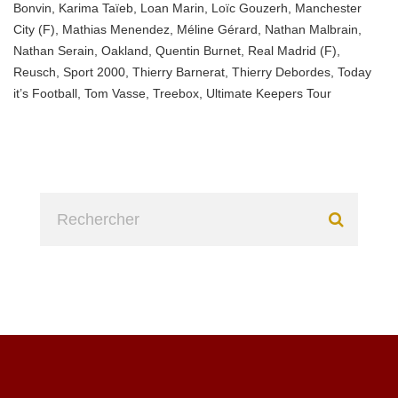
Bonvin
,
Karima Taïeb
,
Loan Marin
,
Loïc Gouzerh
,
Manchester
City (F)
,
Mathias Menendez
,
Méline Gérard
,
Nathan Malbrain
,
Nathan Serain
,
Oakland
,
Quentin Burnet
,
Real Madrid (F)
,
Reusch
,
Sport 2000
,
Thierry Barnerat
,
Thierry Debordes
,
Today
it’s Football
,
Tom Vasse
,
Treebox
,
Ultimate Keepers Tour