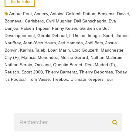
Lire la suite
Amour Foot
,
Annecy
,
Antoine Collomb Patton
,
Benjamin Daviet
,
Bonneval
,
Carlsberg
,
Cyril Mugnier
,
Dali Sanschagrin
,
Eva
Danjou
,
Fabien Trippier
,
Fanny Keizer
,
Gardien de But
Developpement
,
Gérald Debaud
,
Il-Umine
,
Imag’in Sport
,
James
Nauffray
,
Jean-Yves Hours
,
Jed Hameda
,
Joël Bats
,
Josua
Bonvin
,
Karima Taïeb
,
Loan Marin
,
Loïc Gouzerh
,
Manchester
City (F)
,
Mathias Menendez
,
Méline Gérard
,
Nathan Malbrain
,
Nathan Serain
,
Oakland
,
Quentin Burnet
,
Real Madrid (F)
,
Reusch
,
Sport 2000
,
Thierry Barnerat
,
Thierry Debordes
,
Today
it’s Football
,
Tom Vasse
,
Treebox
,
Ultimate Keepers Tour