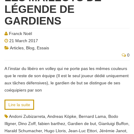
LÉGENDE DE
GARDIENS
Franck Noël
21 March 2017
Articles
,
Blog
,
Essais
0
A l’instar du libéro en volley qui ne porte pas les mêmes couleurs
que le reste de son équipe (Il est le seul joueur dédié uniquement
aux tâches défensives), le gardien de but se distingue de ses
coéquipiers par son
Lire la suite
Andoni Zubizarreta
,
Andreas Köpke
,
Bernard Lama
,
Bodo
Illgner
,
Dino Zoff
,
fabien barthez
,
Gardien de but
,
Gianluigi Buffon
,
Harald Schumacher
,
Hugo Lloris
,
Jean-Luc Ettori
,
Jérémie Janot
,