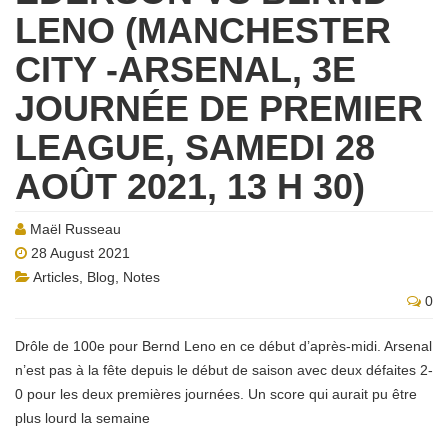
LENO (MANCHESTER
CITY -ARSENAL, 3E
JOURNÉE DE PREMIER
LEAGUE, SAMEDI 28
AOÛT 2021, 13 H 30)
Maël Russeau
28 August 2021
Articles
,
Blog
,
Notes
0
Drôle de 100e pour Bernd Leno en ce début d’après-midi. Arsenal
n’est pas à la fête depuis le début de saison avec deux défaites 2-
0 pour les deux premières journées. Un score qui aurait pu être
plus lourd la semaine