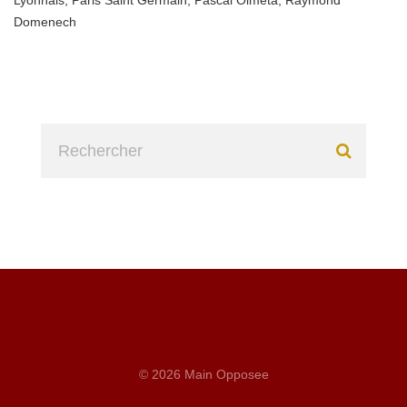
Lyonnais
,
Paris Saint Germain
,
Pascal Olmeta
,
Raymond
Domenech
© 2026 Main Opposee