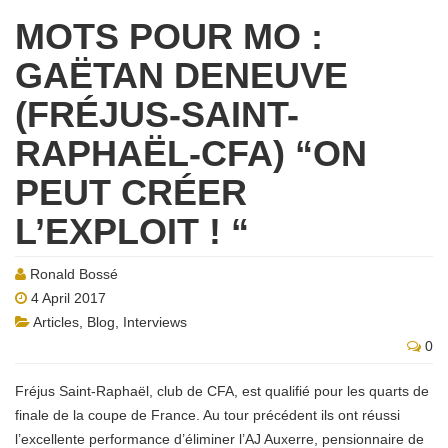
MOTS POUR MO :
GAËTAN DENEUVE
(FRÉJUS-SAINT-
RAPHAËL-CFA) “ON
PEUT CRÉER
L’EXPLOIT ! “
Ronald Bossé
4 April 2017
Articles
,
Blog
,
Interviews
0
Fréjus Saint-Raphaël, club de CFA, est qualifié pour les quarts de
finale de la coupe de France. Au tour précédent ils ont réussi
l’excellente performance d’éliminer l’AJ Auxerre, pensionnaire de