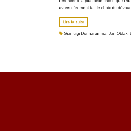
renoncer à la plus belle chose que l’h
avons sûrement fait le choix du dévoue
Lire la suite
Gianluigi Donnarumma
,
Jan Oblak
,