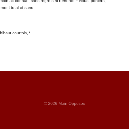
umain ait connue, sans regrets ni remords ? Nous, portiers,
ment total et sans
thibaut courtois
,
\
© 2026 Main Opposee