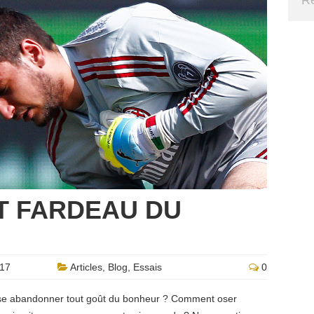
T FARDEAU DU
017
Articles
,
Blog
,
Essais
0
se abandonner tout goût du bonheur ? Comment oser