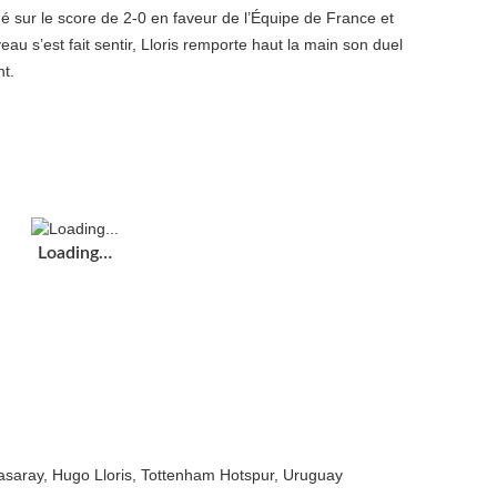
é sur le score de 2-0 en faveur de l’Équipe de France et
au s’est fait sentir, Lloris remporte haut la main son duel
nt.
Loading…
asaray
,
Hugo Lloris
,
Tottenham Hotspur
,
Uruguay