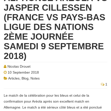
JASPER CILLESSEN
(FRANCE VS PAYS-BAS
LIGUE DES NATIONS
2ÈME JOURNÉE
SAMEDI 9 SEPTEMBRE
2018)
Nicolas Drouet
10 September 2018
Articles
,
Blog
,
Notes
1
Le match de la célébration pour les bleus et celui de la
confirmation pour Aréola après son excellent match en
Allemagne. Le match a été sérieux côté bleus et a été ponctué