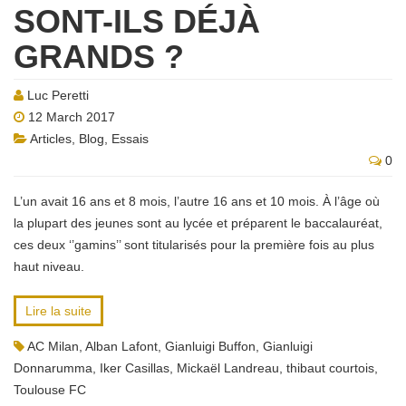
SONT-ILS DÉJÀ
GRANDS ?
Luc Peretti
12 March 2017
Articles
,
Blog
,
Essais
0
L’un avait 16 ans et 8 mois, l’autre 16 ans et 10 mois. À l’âge où
la plupart des jeunes sont au lycée et préparent le baccalauréat,
ces deux ‘’gamins’’ sont titularisés pour la première fois au plus
haut niveau.
Lire la suite
AC Milan
,
Alban Lafont
,
Gianluigi Buffon
,
Gianluigi
Donnarumma
,
Iker Casillas
,
Mickaël Landreau
,
thibaut courtois
,
Toulouse FC