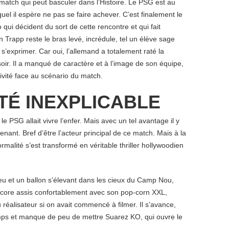
match qui peut basculer dans l’Histoire. Le PSG est au
uel il espère ne pas se faire achever. C’est finalement le
ui décident du sort de cette rencontre et qui fait
n Trapp reste le bras levé, incrédule, tel un élève sage
 s’exprimer. Car oui, l’allemand a totalement raté la
oir. Il a manqué de caractère et à l’image de son équipe,
sivité face au scénario du match.
TÉ INEXPLICABLE
e PSG allait vivre l’enfer. Mais avec un tel avantage il y
enant. Bref d’être l’acteur principal de ce match. Mais à la
ormalité s’est transformé en véritable thriller hollywoodien
u et un ballon s’élevant dans les cieux du Camp Nou,
ncore assis confortablement avec son pop-corn XXL,
réalisateur si on avait commencé à filmer. Il s’avance,
temps et manque de peu de mettre Suarez KO, qui ouvre le