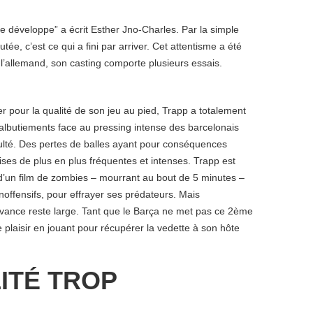
e développe” a écrit Esther Jno-Charles. Par la simple
ée, c’est ce qui a fini par arriver. Cet attentisme a été
’allemand, son casting comporte plusieurs essais.
er pour la qualité de son jeu au pied, Trapp a totalement
albutiements face au pressing intense des barcelonais
culté. Des pertes de balles ayant pour conséquences
ises de plus en plus fréquentes et intenses. Trapp est
 d’un film de zombies – mourrant au bout de 5 minutes –
inoffensifs, pour effrayer ses prédateurs. Mais
avance reste large. Tant que le Barça ne met pas ce 2ème
re plaisir en jouant pour récupérer la vedette à son hôte
ITÉ TROP