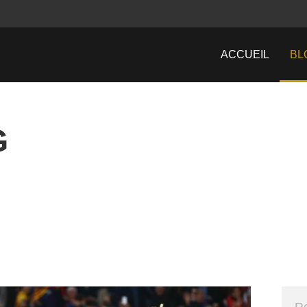
ACCUEIL
BL
G