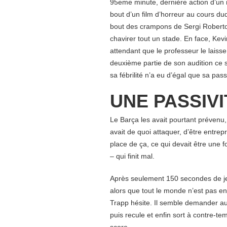
95eme minute, dernière action d’un 
bout d’un film d’horreur au cours duq
bout des crampons de Sergi Roberto q
chavirer tout un stade. En face, Kevi
attendant que le professeur le laisse
deuxième partie de son audition ce s
sa fébrilité n’a eu d’égal que sa pas
UNE PASSIVI
Le Barça les avait pourtant prévenu, l
avait de quoi attaquer, d’être entrepr
place de ça, ce qui devait être une f
– qui finit mal.
Après seulement 150 secondes de je
alors que tout le monde n’est pas e
Trapp hésite. Il semble demander au 
puis recule et enfin sort à contre-