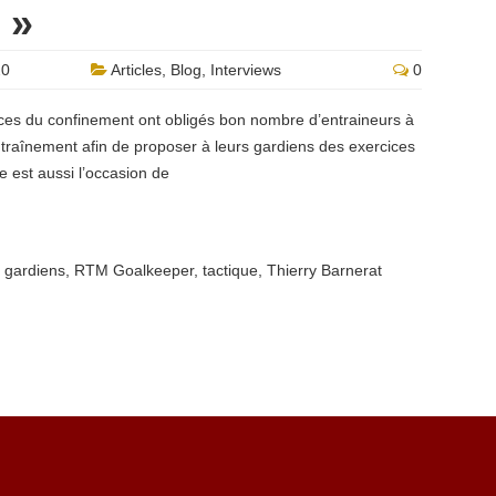
 »
20
Articles
,
Blog
,
Interviews
0
ces du confinement ont obligés bon nombre d’entraineurs à
entraînement afin de proposer à leurs gardiens des exercices
e est aussi l’occasion de
e gardiens
,
RTM Goalkeeper
,
tactique
,
Thierry Barnerat