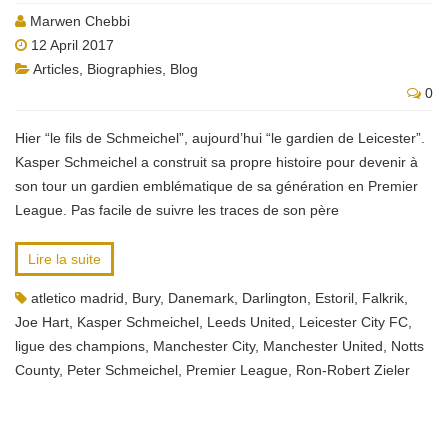
Marwen Chebbi
12 April 2017
Articles
,
Biographies
,
Blog
0
Hier “le fils de Schmeichel”, aujourd’hui “le gardien de Leicester”.
Kasper Schmeichel a construit sa propre histoire pour devenir à
son tour un gardien emblématique de sa génération en Premier
League. Pas facile de suivre les traces de son père
Lire la suite
atletico madrid
,
Bury
,
Danemark
,
Darlington
,
Estoril
,
Falkrik
,
Joe Hart
,
Kasper Schmeichel
,
Leeds United
,
Leicester City FC
,
ligue des champions
,
Manchester City
,
Manchester United
,
Notts
County
,
Peter Schmeichel
,
Premier League
,
Ron-Robert Zieler