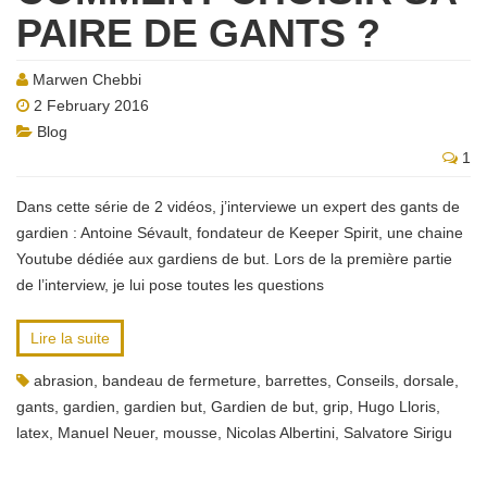
PAIRE DE GANTS ?
Marwen Chebbi
2 February 2016
Blog
1
Dans cette série de 2 vidéos, j’interviewe un expert des gants de
gardien : Antoine Sévault, fondateur de Keeper Spirit, une chaine
Youtube dédiée aux gardiens de but. Lors de la première partie
de l’interview, je lui pose toutes les questions
Lire la suite
abrasion
,
bandeau de fermeture
,
barrettes
,
Conseils
,
dorsale
,
gants
,
gardien
,
gardien but
,
Gardien de but
,
grip
,
Hugo Lloris
,
latex
,
Manuel Neuer
,
mousse
,
Nicolas Albertini
,
Salvatore Sirigu