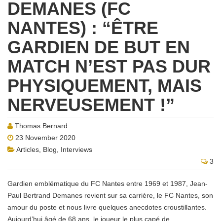
DEMANES (FC
NANTES) : “ÊTRE
GARDIEN DE BUT EN
MATCH N’EST PAS DUR
PHYSIQUEMENT, MAIS
NERVEUSEMENT !”
Thomas Bernard
23 November 2020
Articles
,
Blog
,
Interviews
3
Gardien emblématique du FC Nantes entre 1969 et 1987, Jean-
Paul Bertrand Demanes revient sur sa carrière, le FC Nantes, son
amour du poste et nous livre quelques anecdotes croustillantes.
Aujourd’hui âgé de 68 ans, le joueur le plus capé de