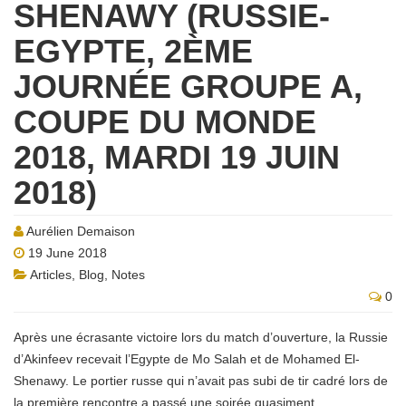
SHENAWY (RUSSIE-
EGYPTE, 2ÈME
JOURNÉE GROUPE A,
COUPE DU MONDE
2018, MARDI 19 JUIN
2018)
Aurélien Demaison
19 June 2018
Articles
,
Blog
,
Notes
0
Après une écrasante victoire lors du match d’ouverture, la Russie
d’Akinfeev recevait l’Egypte de Mo Salah et de Mohamed El-
Shenawy. Le portier russe qui n’avait pas subi de tir cadré lors de
la première rencontre a passé une soirée quasiment