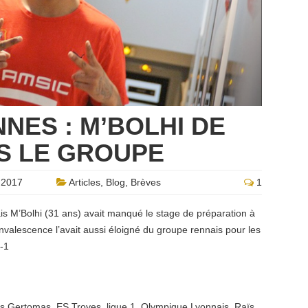
NNES : M’BOLHI DE
S LE GROUPE
 2017
Articles
,
Blog
,
Brèves
1
ais M’Bolhi (31 ans) avait manqué le stage de préparation à
valescence l’avait aussi éloigné du groupe rennais pour les
-1
as Gertomas
,
ES Troyes
,
ligue 1
,
Olympique Lyonnais
,
Raïs