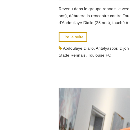
Revenu dans le groupe rennais le week-
ans), débutera la rencontre contre To
d’Abdoullaye Diallo (25 ans), touché à
Lire la suite
Abdoulaye Diallo
,
Antalyaspor
,
Dijo
Stade Rennais
,
Toulouse FC