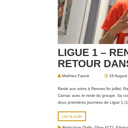
LIGUE 1 – RE
RETOUR DAN
Mathieu Faurie
18 August
Resté aux soins à Rennes fin juillet, R
Carnac avec le reste du groupe. Sa con
deux premières journées de Ligue 1 (1
Lire la suite
Abdoulaye Diallo
,
Dijon FCO
,
Edvin