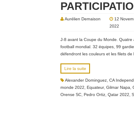
PARTICIPATI
Aurélien Demaison
12 Novem
2022
J-8 avant la Coupe du Monde. Quatre a
football mondial. 32 équipes, 99 gard
défendront les couleurs et les filets de
Lire la suite
Alexander Dominguez
,
CA Independ
monde 2022
,
Equateur
,
Gilmar Napa
,
Orense SC
,
Pedro Ortiz
,
Qatar 2022
,
S