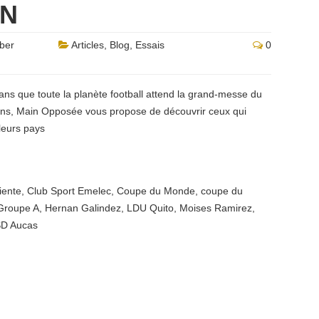
ON
ber
Articles
,
Blog
,
Essais
0
ns que toute la planète football attend la grand-messe du
iens, Main Opposée vous propose de découvrir ceux qui
 leurs pays
iente
,
Club Sport Emelec
,
Coupe du Monde
,
coupe du
Groupe A
,
Hernan Galindez
,
LDU Quito
,
Moises Ramirez
,
D Aucas