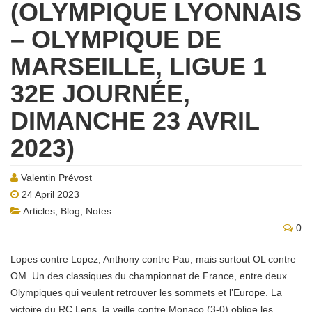
(OLYMPIQUE LYONNAIS
– OLYMPIQUE DE
MARSEILLE, LIGUE 1
32E JOURNÉE,
DIMANCHE 23 AVRIL
2023)
Valentin Prévost
24 April 2023
Articles
,
Blog
,
Notes
0
Lopes contre Lopez, Anthony contre Pau, mais surtout OL contre
OM. Un des classiques du championnat de France, entre deux
Olympiques qui veulent retrouver les sommets et l’Europe. La
victoire du RC Lens, la veille contre Monaco (3-0) oblige les