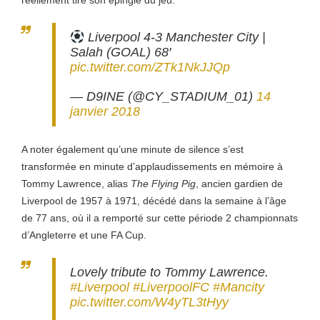
réellement tiré son épingle du jeu.
Liverpool 4-3 Manchester City |
Salah (GOAL) 68′
pic.twitter.com/ZTk1NkJJQp
— D9INE (@CY_STADIUM_01)
14
janvier 2018
A noter également qu’une minute de silence s’est
transformée en minute d’applaudissements en mémoire à
Tommy Lawrence, alias
The Flying Pig
, ancien gardien de
Liverpool de 1957 à 1971, décédé dans la semaine à l’âge
de 77 ans, où il a remporté sur cette période 2 championnats
d’Angleterre et une FA Cup.
Lovely tribute to Tommy Lawrence.
#Liverpool
#LiverpoolFC
#Mancity
pic.twitter.com/W4yTL3tHyy