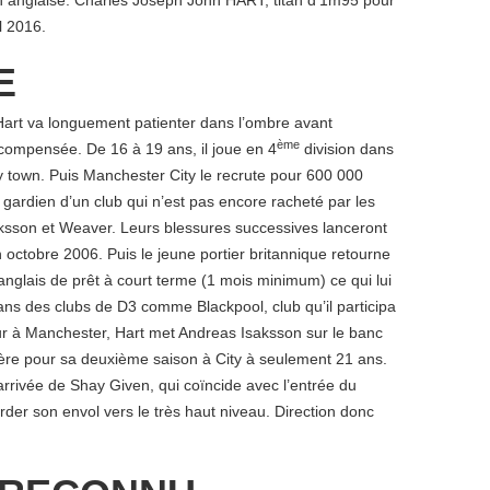
on anglaise. Charles Joseph John HART, titan d’1m95 pour
l 2016.
E
Hart va longuement patienter dans l’ombre avant
ème
écompensée. De 16 à 19 ans, il joue en 4
division dans
ry town. Puis Manchester City le recrute pour 600 000
gardien d’un club qui n’est pas encore racheté par les
Isaksson et Weaver. Leurs blessures successives lanceront
 octobre 2006. Puis le jeune portier britannique retourne
anglais de prêt à court terme (1 mois minimum) ce qui lui
ns des clubs de D3 comme Blackpool, club qu’il participa
ur à Manchester, Hart met Andreas Isaksson sur le banc
ère pour sa deuxième saison à City à seulement 21 ans.
arrivée de Shay Given, qui coïncide avec l’entrée du
rder son envol vers le très haut niveau. Direction donc