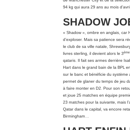
de Manchester City et de la sélecti
94 kg qui aura 29 ans au mois d’avri
SHADOW JO
« Shadow », ombre en anglais, car 
d’exploser. Mais sa patience sera r
le club de sa ville natale, Shrewsbu
ème
livres sterling, il devient alors le 3
qataris. Il fait ses armes derrière 
Hart dans le grand bain de la BPL en
sur le banc et bénéficie du système 
permet de glaner du temps de jeu da
à faire monter en D2. Pour son reto
et joue 25 matches en équipe premi
23 matches pour la suivante, mais l’
Qatar dans le capital, va encore reta
Birmingham…