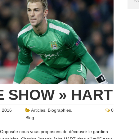
E SHOW » HART
 2016
Articles
,
Biographies
,
0
Blog
n Opposée nous vous proposons de découvrir le gardien