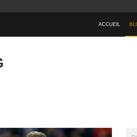
ACCUEIL
BL
G