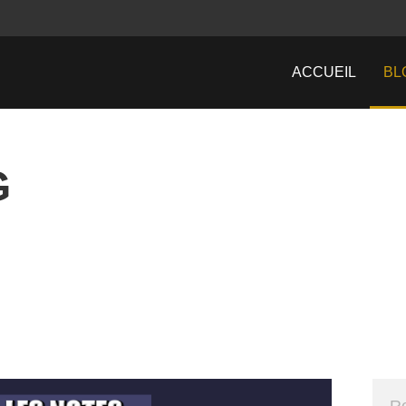
ACCUEIL
BL
G