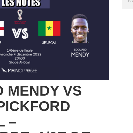
 MENDY VS
PICKFORD
 –