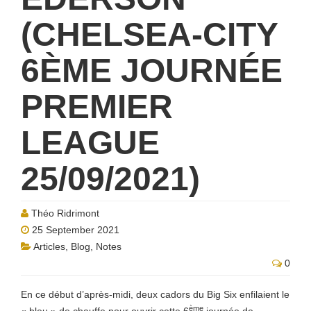
(CHELSEA-CITY
6ÈME JOURNÉE
PREMIER
LEAGUE
25/09/2021)
Théo Ridrimont
25 September 2021
Articles
,
Blog
,
Notes
0
En ce début d’après-midi, deux cadors du Big Six enfilaient le
ème